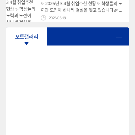
✨ 2026년 3·4월 취업추천 현황 ✨ 학생들의 노
박수를 보냅니다.👏 함께 고민하고 성장한 소중
력과 도전이 하나씩 결실을 맺고 있습니다🌿 다
한 시간이 앞으로의 미래를 더욱 빛내줄 것입니
양한 기업으로 취업추천이 진행되었습니다! 앞
2026-05-19
다. 감사합니다.🌿
으로도 학생 여러분의 취업과 성장을 위해 더
Instagram
좋은 기회와 소식을 전해드리겠습니다💚 #취
✨2026학년도 제 1회 선배와의 만남 특강✨ 지
포토갤러리
업추천 #취업성공 #학과소식 #취업지원 #커
난 4월 10일 금요일, 미래관 시청각실에서 선배
리어 화장품화공계열 기업추천 미래를 응원합
와의 만남 특강이 진행되었습니다😊
2026-04-13
니다.
11:00~12:00에는 셀트리온 품질보증팀 이명
식 선배님께서, 13:00~14:00에는 LIG넥스원
최세민 선배님께서 회사 소개와 직무에 대한 설
명, 그리고 취업 준비와 면접 팁까지 아낌없이
알려주셨습니다!!✨ 재학생들에게 정말 유익하
고 뜻깊은 시간이었습니다. 선배님들 소중한 시
간 내어주셔서 진심으로 감사드리며, 수고 많으
셨습니다❤️❤️ #영남이공대학교 #화장품화공
계열 #선배와의만남 #특강 #취업특강 #현직
자특강 #진로설계 #취업준비 #셀트리온 #LIG
넥스원 #품질보증 #품질관리 #대학생활 #소
통 #유익한시간 #진로탐색 ✨