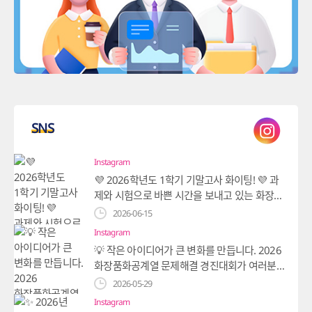
SNS
Instagram
💜 2026학년도 1학기 기말고사 화이팅! 💜 과
제와 시험으로 바쁜 시간을 보내고 있는 화장품
화공계열 학우 여러분! 지금까지의 노력이 좋은
2026-06-15
결과로 이어질 수 있도록 마지막까지 힘내시길
Instagram
바랍니다. 🙌 모두 원하는 목표를 이루길 응원
💡 작은 아이디어가 큰 변화를 만듭니다. 2026
합니다! 화장품화공계열 파이팅🔥 #영남이공
화장품화공계열 문제해결 경진대회가 여러분
대학교 #화장품화공계열 #기말고사 #시험화
의 열정과 노력 덕분에 성공적으로 마무리되었
2026-05-29
이팅 #대학생활
습니다. 고민을 솔루션으로, 아이디어를 가능성
Instagram
으로 바꾸기 위해 도전한 모든 참가자 여러분께